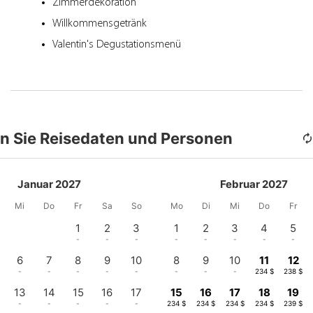
Zimmerdekoration
Willkommensgetränk
Valentin's Degustationsmenü
n Sie Reisedaten und Personen
Januar 2027
Februar 2027
Mi
Do
Fr
Sa
So
Mo
Di
Mi
Do
Fr
1
2
3
1
2
3
4
5
-
-
-
-
-
-
-
-
6
7
8
9
10
8
9
10
11
12
-
-
-
-
-
-
-
-
234 $
238 $
13
14
15
16
17
15
16
17
18
19
-
-
-
-
-
234 $
234 $
234 $
234 $
239 $