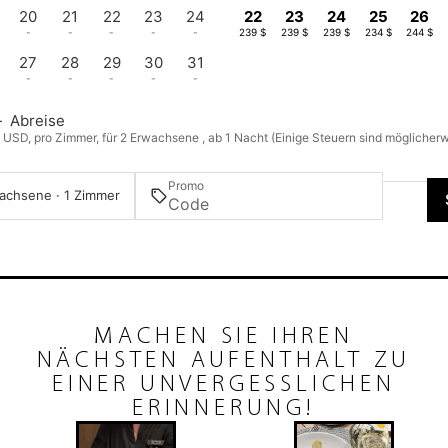
20
21
22
23
24
22
23
24
25
26
-
-
-
-
-
239 $
239 $
239 $
234 $
244 $
27
28
29
30
31
-
-
-
-
-
—
Abreise
n USD, pro Zimmer, für 2 Erwachsene , ab 1 Nacht (Einige Steuern sind möglicherw
Promo
achsene · 1 Zimmer
MACHEN SIE IHREN
NÄCHSTEN AUFENTHALT ZU
EINER UNVERGESSLICHEN
ERINNERUNG!