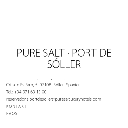
PURE SALT · PORT DE
SÓLLER
,
,
,
Crtra. d'Es Faro, 5
07108
Sóller
Spanien
Tel.:
+34 971 63 13 00
reservations.portdesoller@puresaltluxuryhotels.com
KONTAKT
Ich bin Einwohner der Balearen
Buchungsvorteile
FAQS
Wann
Wer