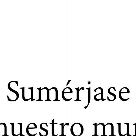
Sumérjase
nuestro m