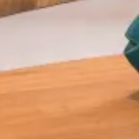
Soy residente balear
Ventajas
de reservar
Entrada — Salida