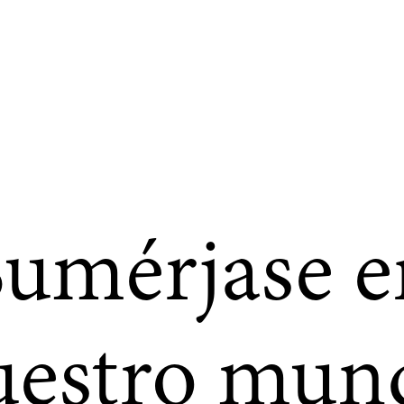
Sumérjase e
uestro mun