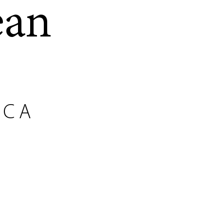
ean
RCA