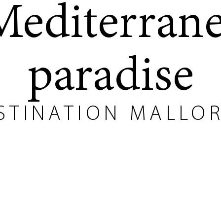
Mediterran
paradise
STINATION MALLO